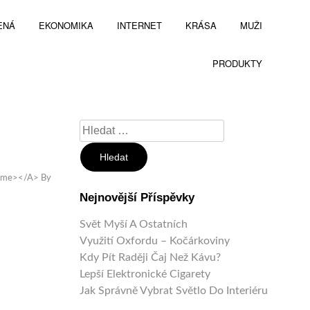
ENÁ
EKONOMIKA
INTERNET
KRÁSA
MUŽI
PRODUKTY
Vyhledávání
time></a>
By
Nejnovější Příspěvky
Svět Myší A Ostatních
Využití Oxfordu – Kočárkoviny
Kdy Pít Raději Čaj Než Kávu?
Lepší Elektronické Cigarety
Jak Správně Vybrat Světlo Do Interiéru