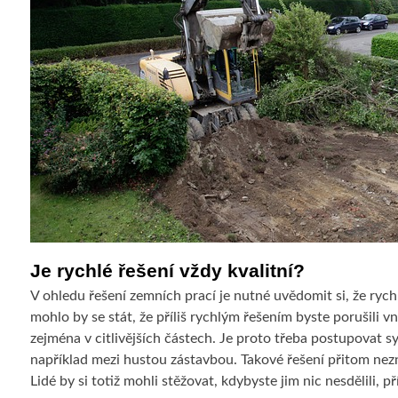
Je rychlé řešení vždy kvalitní?
V ohledu řešení zemních prací je nutné uvědomit si, že rych
mohlo by se stát, že příliš rychlým řešením byste porušili v
zejména v citlivějších částech. Je proto třeba postupovat s
například mezi hustou zástavbou. Takové řešení přitom nez
Lidé by si totiž mohli stěžovat, kdybyste jim nic nesdělili, p