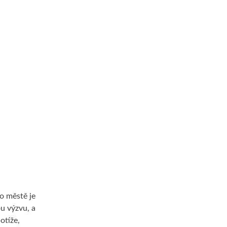
o městě je
u výzvu, a
otíže,