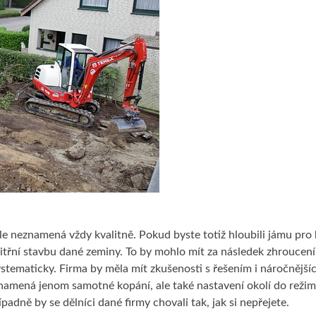
le neznamená vždy kvalitně. Pokud byste totiž hloubili jámu pro
nitřní stavbu dané zeminy. To by mohlo mít za následek zhroucení,
ystematicky. Firma by měla mít zkušenosti s řešením i náročnějšíc
namená jenom samotné kopání, ale také nastavení okolí do reži
řípadně by se dělníci dané firmy chovali tak, jak si nepřejete.