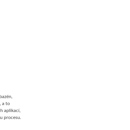
 bazén,
 a to
h aplikací,
mu procesu.