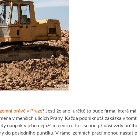
zemní právě v Praze
? Jestliže ano, určitě to bude firma, která má
ejména v menších ulicích Prahy. Každá podniknutá zakázka v tomt
dy naopak v jeho nejužším centru. To s sebou přináší vždy určito
něny do posledního puntíku. V rámci zemních prací mohou nastat p