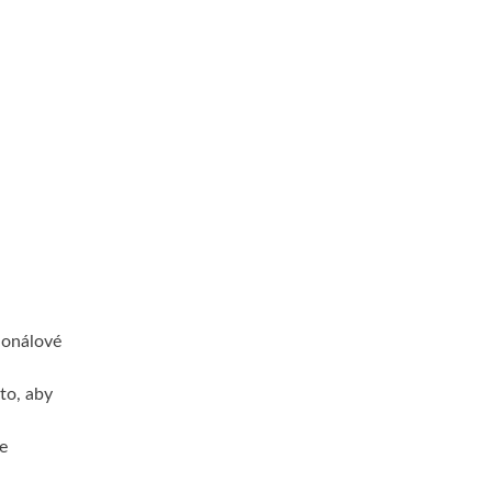
ionálové
to, aby
e