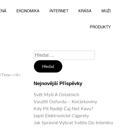
ENÁ
EKONOMIKA
INTERNET
KRÁSA
MUŽI
PRODUKTY
Vyhledávání
</time></a>
Nejnovější Příspěvky
Svět Myší A Ostatních
Využití Oxfordu – Kočárkoviny
Kdy Pít Raději Čaj Než Kávu?
Lepší Elektronické Cigarety
Jak Správně Vybrat Světlo Do Interiéru