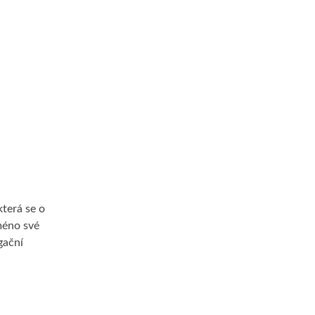
která se o
méno své
gační