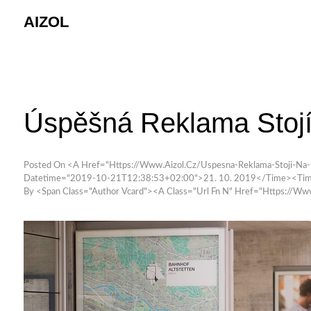
Skip
AIZOL
to
content
Úspěšná Reklama Stojí
Posted On <a Href="https://www.aizol.cz/uspesna-Reklama-Stoji-Na-
Datetime="2019-10-21T12:38:53+02:00">21. 10. 2019</time><tim
By <span Class="author Vcard"><a Class="url Fn N" Href="https://w