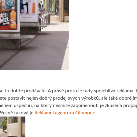
se to dobře prodávalo. A právě proto je tady spolehlivá reklama, 
te postavit nejen dobrý prodej svých výrobků, ale také dobré j
menem úspěchu, na který nesmíte zapomenout, je zkušená propa
Přesně taková je
Reklamní agentura Olomouc
.