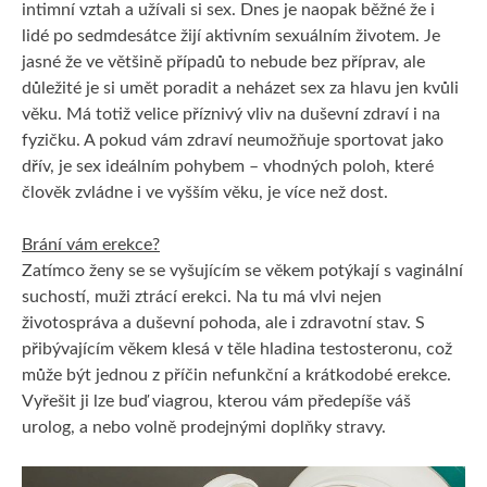
intimní vztah a užívali si sex. Dnes je naopak běžné že i
lidé po sedmdesátce žijí aktivním sexuálním životem. Je
jasné že ve většině případů to nebude bez příprav, ale
důležité je si umět poradit a neházet sex za hlavu jen kvůli
věku. Má totiž velice příznivý vliv na duševní zdraví i na
fyzičku. A pokud vám zdraví neumožňuje sportovat jako
dřív, je sex ideálním pohybem – vhodných poloh, které
člověk zvládne i ve vyšším věku, je více než dost.
Brání vám erekce?
Zatímco ženy se se vyšujícím se věkem potýkají s vaginální
suchostí, muži ztrácí erekci. Na tu má vlvi nejen
životospráva a duševní pohoda, ale i zdravotní stav. S
přibývajícím věkem klesá v těle hladina testosteronu, což
může být jednou z příčin nefunkční a krátkodobé erekce.
Vyřešit ji lze buď viagrou, kterou vám předepíše váš
urolog, a nebo volně prodejnými doplňky stravy.