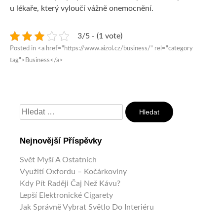
u lékaře, který vyloučí vážně onemocnění.
3/5 - (1 vote)
Posted in <a href="https://www.aizol.cz/business/" rel="category
tag">Business</a>
Vyhledávání
Nejnovější Příspěvky
Svět Myší A Ostatních
Využití Oxfordu – Kočárkoviny
Kdy Pít Raději Čaj Než Kávu?
Lepší Elektronické Cigarety
Jak Správně Vybrat Světlo Do Interiéru