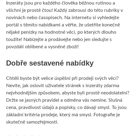
Inzeráty
jsou pro každého člověka běžnou rutinou a
všichni je prostě čtou! Každý zabrousí do této rubriky v
KRÁSA
novinách nebo časopisech. Na internetu si vyhledejte
portál s těmito nabídkami a věřte, že ušetříte konečně
MUŽI
nějaké penízky na hodnotné věci, po kterých dlouho
toužíte! Nabízejte a prodávejte nebo jen sledujte s
PRODUKTY
povzdálí oblíbené a vysněné zboží!
Dobře sestavené nabídky
Chtěli byste být velice úspěšní při prodeji svých věcí?
Nevíte, jak oslovit uživatele stránek s inzeráty zdarma
nejvhodnějším způsobem, abyste byli prostě neodolatelní?
Držte se jasných pravidel a odměna vás nemine. Slušná
cena, pravdivost údajů a popisky, co dávají smysl. To jsou
základní kritéria prodeje, který má smysl. Fotografie je
skutečně samozřejmostí.