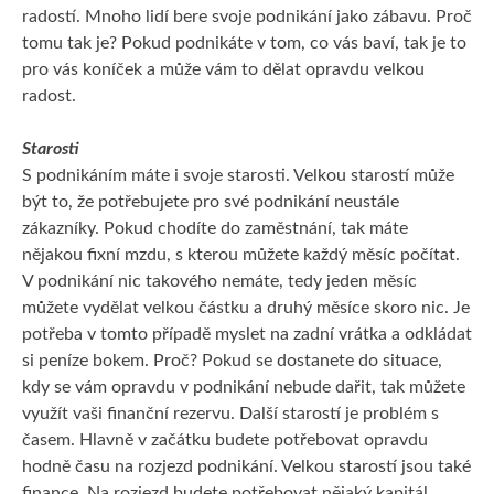
radostí. Mnoho lidí bere svoje podnikání jako zábavu. Proč
tomu tak je? Pokud podnikáte v tom, co vás baví, tak je to
pro vás koníček a může vám to dělat opravdu velkou
radost.
Starosti
S podnikáním máte i svoje starosti. Velkou starostí může
být to, že potřebujete pro své podnikání neustále
zákazníky. Pokud chodíte do zaměstnání, tak máte
nějakou fixní mzdu, s kterou můžete každý měsíc počítat.
V podnikání nic takového nemáte, tedy jeden měsíc
můžete vydělat velkou částku a druhý měsíce skoro nic. Je
potřeba v tomto případě myslet na zadní vrátka a odkládat
si peníze bokem. Proč? Pokud se dostanete do situace,
kdy se vám opravdu v podnikání nebude dařit, tak můžete
využít vaši finanční rezervu. Další starostí je problém s
časem. Hlavně v začátku budete potřebovat opravdu
hodně času na rozjezd podnikání. Velkou starostí jsou také
finance. Na rozjezd budete potřebovat nějaký kapitál.