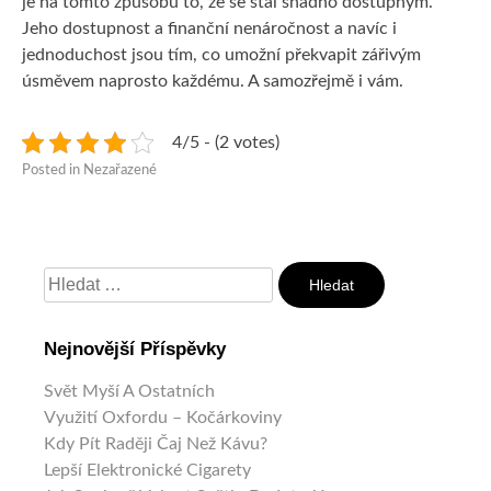
je na tomto způsobu to, že se stal snadno dostupným.
Jeho dostupnost a finanční nenáročnost a navíc i
jednoduchost jsou tím, co umožní překvapit zářivým
úsměvem naprosto každému. A samozřejmě i vám.
4/5 - (2 votes)
Posted in Nezařazené
Vyhledávání
Nejnovější Příspěvky
Svět Myší A Ostatních
Využití Oxfordu – Kočárkoviny
Kdy Pít Raději Čaj Než Kávu?
Lepší Elektronické Cigarety