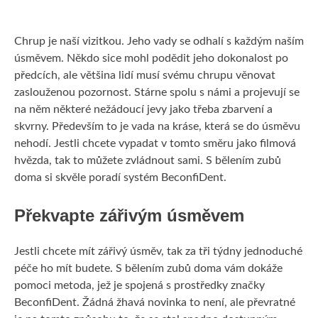
KRÁSA
Chrup je naší vizitkou. Jeho vady se odhalí s každým naším
úsměvem. Někdo sice mohl podědit jeho dokonalost po
MUŽI
předcích, ale většina lidí musí svému chrupu věnovat
zaslouženou pozornost. Stárne spolu s námi a projevují se
PRODUKTY
na něm některé nežádoucí jevy jako třeba zbarvení a
skvrny. Především to je vada na kráse, která se do úsměvu
nehodí. Jestli chcete vypadat v tomto směru jako filmová
hvězda, tak to můžete zvládnout sami. S
bělením zubů
doma
si skvěle poradí systém BeconfiDent.
Překvapte zářivým úsměvem
Jestli chcete mít zářivý úsměv, tak za tři týdny jednoduché
péče ho mít budete. S bělením zubů doma vám dokáže
pomoci metoda, jež je spojená s prostředky značky
BeconfiDent. Žádná žhavá novinka to není, ale převratné