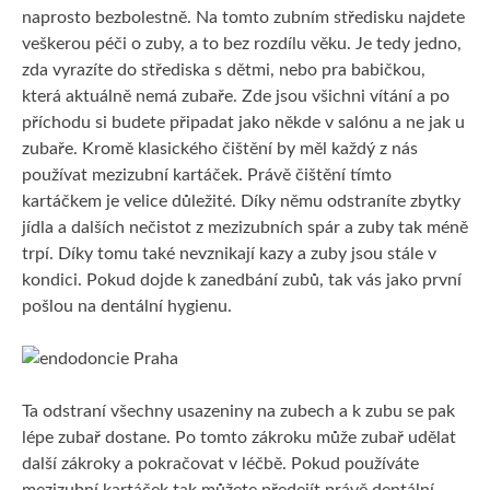
naprosto bezbolestně. Na tomto zubním středisku najdete
veškerou péči o zuby, a to bez rozdílu věku. Je tedy jedno,
zda vyrazíte do střediska s dětmi, nebo pra babičkou,
která aktuálně nemá zubaře. Zde jsou všichni vítání a po
příchodu si budete připadat jako někde v salónu a ne jak u
zubaře. Kromě klasického čištění by měl každý z nás
používat mezizubní kartáček. Právě čištění tímto
kartáčkem je velice důležité. Díky němu odstraníte zbytky
jídla a dalších nečistot z mezizubních spár a zuby tak méně
trpí. Díky tomu také nevznikají kazy a zuby jsou stále v
kondici. Pokud dojde k zanedbání zubů, tak vás jako první
pošlou na dentální hygienu.
Ta odstraní všechny usazeniny na zubech a k zubu se pak
lépe zubař dostane. Po tomto zákroku může zubař udělat
další zákroky a pokračovat v léčbě. Pokud používáte