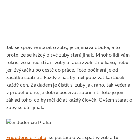
KRÁSA
MUŽI
PRODUKTY
Jak se správně starat o zuby, je zajímavá otázka, a to
proto, že se každý o své zuby stará jinak. Mnoho lidí vám
řekne, že si nečistí ani zuby a radši zvolí ráno kávu, nebo
jen žvýkačku po cestě do práce. Toto počínání je od
začátku špatně a každý z nás by měl používat kartáček
každý den. Základem je čistit si zuby jak ráno, tak večer a
v průběhu dne, je dobré používat zubní nit. Toto je jen
základ toho, co by měl dělat každý člověk. Ovšem starat o
zuby se dá i jinak.
Endodoncie Praha
, se postará o váš špatný zub a to