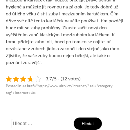
mezizubní kartáček tak můžete předejít právě dentální
hygieně a můžete jít rovnou na zákrok. Je tedy dobré už
od útlého věku čistit zuby i mezizubním kartáčkem. Čím
dříve své dítě tento kartáček naučíte používat, tím později
bude mít se zuby problémy.
Zkuste začít nový den
vyčištěním zubů klasickým i mezizubním kartáčkem. K
tomu přidejte zubní nit, hned po tom co se najíte, ať
nezůstane v zubech jídlo a zakončit den stejně jako ráno.
Zjistíte, že vaše zuby budou nejen bělejší, ale také o
poznání zdravější.
3.7/5 - (12 votes)
Posted in <a href="https://www.aizol.cz/internet/" rel="category
tag">Internet</a>
Vyhledávání