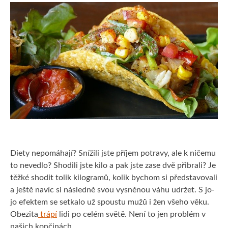
KRÁSA
MUŽI
PRODUKTY
Diety nepomáhají? Snížili jste příjem potravy, ale k ničemu
to nevedlo? Shodili jste kilo a pak jste zase dvě přibrali? Je
těžké shodit tolik kilogramů, kolik bychom si představovali
a ještě navíc si následně svou vysněnou váhu udržet. S jo-
jo efektem se setkalo už spoustu mužů i žen všeho věku.
Obezita
trápí
lidi po celém světě. Není to jen problém v
našich končinách.