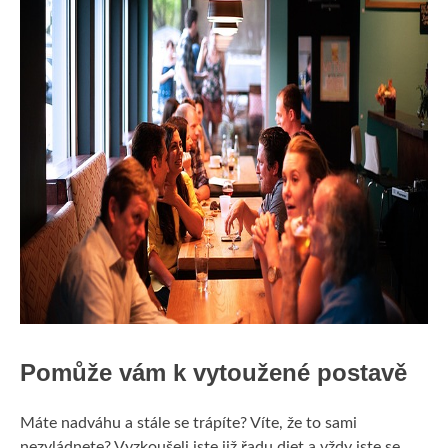
Pomůže vám k vytoužené postavě
Máte nadváhu a stále se trápíte? Víte, že to sami
nezvládnete? Vyzkoušeli jste již řadu diet a vždy jste se