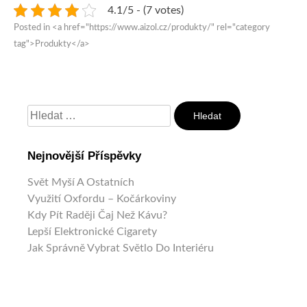
4.1/5 - (7 votes)
Posted in <a href="https://www.aizol.cz/produkty/" rel="category
tag">Produkty</a>
Vyhledávání
Nejnovější Příspěvky
Svět Myší A Ostatních
Využití Oxfordu – Kočárkoviny
Kdy Pít Raději Čaj Než Kávu?
Lepší Elektronické Cigarety
Jak Správně Vybrat Světlo Do Interiéru