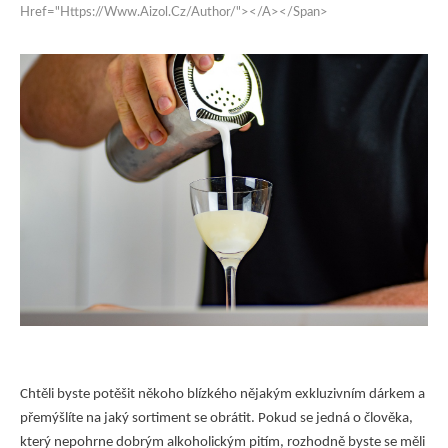
Href="https://www.aizol.cz/author/"></a></span>
KRÁSA
MUŽI
PRODUKTY
Chtěli byste potěšit někoho blízkého nějakým exkluzivním dárkem a
přemýšlíte na jaký sortiment se obrátit. Pokud se jedná o člověka,
který nepohrne dobrým alkoholickým pitím, rozhodně byste se měli