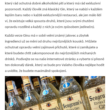
který rád ochutná dobré alkoholické pití a který má rád exkluzivní
pozornosti. Každý člověk zná klasický Gin, který se nabízí v každém
lepším baru nebo v každé exkluzivnější restauraci, ale jen málo lidí
ví, že existuje velká spousta druhů, které jsou svými chutěmi
opravdu rozdílné a každý z nich je svým způsobem jedinečný.
Každá verze Ginu má v sobě velmi známý jalovec a zbytek
ingrediencí už se mění od druhu nejrůznějších kousků. Můžete
ochutnat opravdu velmi zajímavé příchutě, které si zamilujete a
které budete chtít zakomponovat do nejrůznějších míchaných
drinků. Podívejte se na naše internetové stránky a vyberte si přesně
ten dokonalý dárek, který se bude pro Vašeho člověka nejlépe hodit
a uvidíte, že budete maximálně spokojeni.