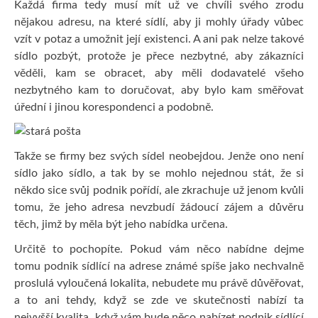
Každá firma tedy musí mít už ve chvíli svého zrodu
nějakou adresu, na které sídlí, aby ji mohly úřady vůbec
vzít v potaz a umožnit její existenci. A ani pak nelze takové
sídlo pozbýt, protože je přece nezbytné, aby zákazníci
věděli, kam se obracet, aby měli dodavatelé všeho
nezbytného kam to doručovat, aby bylo kam směřovat
úřední i jinou korespondenci a podobně.
Takže se firmy bez svých sídel neobejdou. Jenže ono není
sídlo jako sídlo, a tak by se mohlo nejednou stát, že si
někdo sice svůj podnik pořídí, ale zkrachuje už jenom kvůli
tomu, že jeho adresa nevzbudí žádoucí zájem a důvěru
těch, jimž by měla být jeho nabídka určena.
Určitě to pochopíte. Pokud vám něco nabídne dejme
tomu podnik sídlící na adrese známé spíše jako nechvalně
proslulá vyloučená lokalita, nebudete mu právě důvěřovat,
a to ani tehdy, když se zde ve skutečnosti nabízí ta
nejvyšší kvalita, když vám bude něco nabízet podnik sídlící