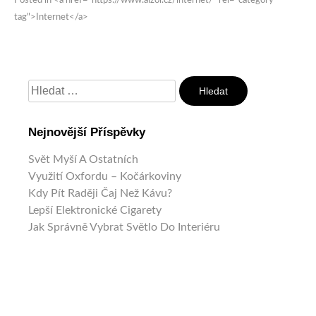
Posted in <a href="https://www.aizol.cz/internet/" rel="category
tag">Internet</a>
Vyhledávání
Nejnovější Příspěvky
Svět Myší A Ostatních
Využití Oxfordu – Kočárkoviny
Kdy Pít Raději Čaj Než Kávu?
Lepší Elektronické Cigarety
Jak Správně Vybrat Světlo Do Interiéru