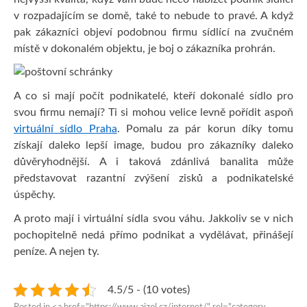
v rozpadajícím se domě, také to nebude to pravé. A když
pak zákazníci objeví podobnou firmu sídlící na zvučném
místě v dokonalém objektu, je boj o zákazníka prohrán.
A co si mají počít podnikatelé, kteří dokonalé sídlo pro
svou firmu nemají? Ti si mohou velice levně pořídit aspoň
virtuální sídlo Praha
. Pomalu za pár korun díky tomu
získají daleko lepší image, budou pro zákazníky daleko
důvěryhodnější. A i taková zdánlivá banalita může
představovat razantní zvýšení zisků a podnikatelské
úspěchy.
A proto mají i virtuální sídla svou váhu. Jakkoliv se v nich
pochopitelně nedá přímo podnikat a vydělávat, přinášejí
peníze. A nejen ty.
4.5/5 - (10 votes)