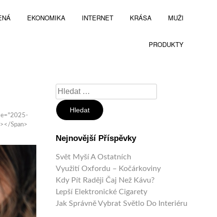
ENÁ
EKONOMIKA
INTERNET
KRÁSA
MUŽI
PRODUKTY
Vyhledávání
ime="2025-
a></span>
Nejnovější Příspěvky
Svět Myší A Ostatních
Využití Oxfordu – Kočárkoviny
Kdy Pít Raději Čaj Než Kávu?
Lepší Elektronické Cigarety
Jak Správně Vybrat Světlo Do Interiéru