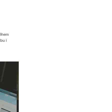
 během
bu i