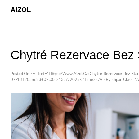
Skip
AIZOL
to
content
Chytré Rezervace Bez S
Posted On <a Href="https://www.aizol.cz/chytre-Rezervace-Bez-Star
07-13T20:56:23+02:00">13. 7. 2025</time></a>
By <span Class="a