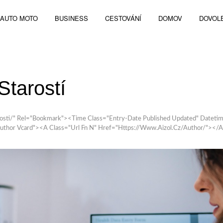
AUTO MOTO
BUSINESS
CESTOVÁNÍ
DOMOV
DOVOL
tarostí
osti/" Rel="bookmark"><time Class="entry-Date Published Updated" Datet
uthor Vcard"><a Class="url Fn N" Href="https://www.aizol.cz/author/"></