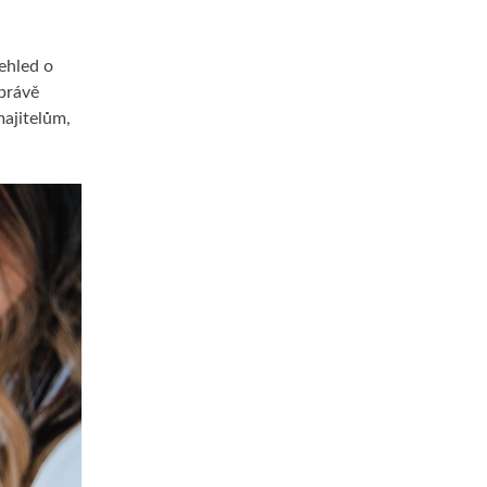
ehled o
 právě
majitelům,