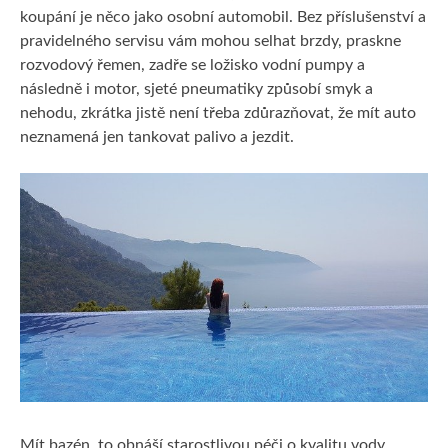
koupání je něco jako osobní automobil. Bez příslušenství a
pravidelného servisu vám mohou selhat brzdy, praskne
rozvodový řemen, zadře se ložisko vodní pumpy a
následně i motor, sjeté pneumatiky způsobí smyk a
nehodu, zkrátka jistě není třeba zdůrazňovat, že mít auto
neznamená jen tankovat palivo a jezdit.
Mít bazén, to obnáší starostlivou péči o kvalitu vody,