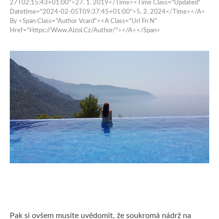
27T02:15:43+01:00">27. 1. 2019</time><time Class="updated"
Datetime="2024-02-05T09:37:45+01:00">5. 2. 2024</time></a>
KRÁSA
By <span Class="author Vcard"><a Class="url Fn N"
Href="https://www.aizol.cz/author/"></a></span>
MUŽI
PRODUKTY
Pak si ovšem musíte uvědomit, že soukromá nádrž na