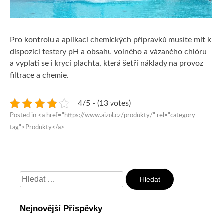
Pro kontrolu a aplikaci chemických přípravků musíte mít k
dispozici testery pH a obsahu volného a vázaného chlóru
a vyplatí se i krycí plachta, která šetří náklady na provoz
filtrace a chemie.
4/5 - (13 votes)
Posted in <a href="https://www.aizol.cz/produkty/" rel="category
tag">Produkty</a>
Vyhledávání
Nejnovější Příspěvky