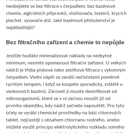
neobejdete se bez filtrace s čerpadlem, bez bazénové
chemie, algicidních přípravků, vločkovače, testerů, krycích
plachet, vysavače atd. Jaké
bazénové příslušenství
je
nejdůležitější?
Bez filtračního zařízení a chemie to nepůjde
Jestliže hodláte minimalizovat náklady na nezbytné
minimum, nesmíte opomenout filtrační zařízení. U velkých
nádrží je třeba písková nebo zeolitová filtrace s výkonným
čerpadlem. Vodní náplň se zanáší nečistotami poměrně
rychlým tempem, i když se koupete sporadicky, zvláště u
venkovních bazénů. Zároveň ji musíte desinfikovat od
mikroorganismů, které se v ní začnou množit již od
prvního okamžiku, kdy nádrž začnete napouštět. Pro tyto
účely se vyrábí chemické prostředky na bázi chlorových
tablet, nejčastěji s obsahem chlornanu sodného, anebo
můžete využít principu elektrolytického rozkladu solného