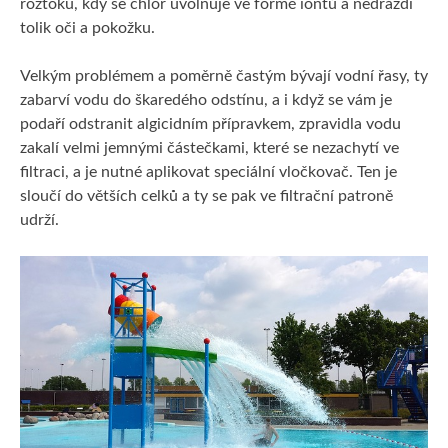
roztoku, kdy se chlór uvolňuje ve formě iontů a nedráždí
tolik oči a pokožku.
Velkým problémem a poměrně častým bývají vodní řasy, ty
zabarví vodu do škaredého odstínu, a i když se vám je
podaří odstranit algicidním přípravkem, zpravidla vodu
zakalí velmi jemnými částečkami, které se nezachytí ve
filtraci, a je nutné aplikovat speciální vločkovač. Ten je
sloučí do větších celků a ty se pak ve filtrační patroně
udrží.